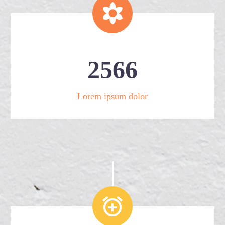


2
5
6
6
Lorem ipsum dolor

