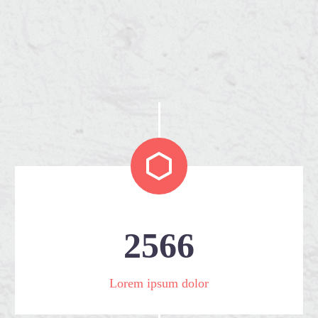


2
5
6
6
Lorem ipsum dolor