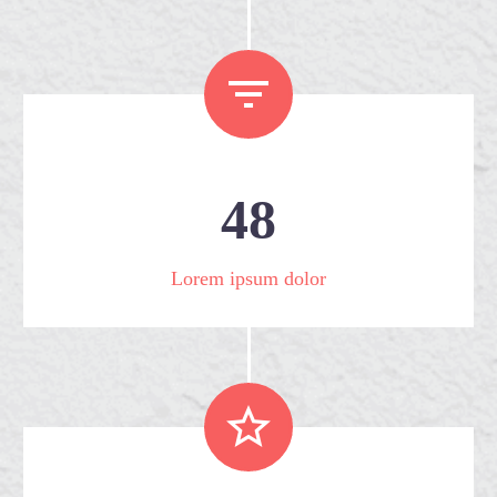


4
8
Lorem ipsum dolor

