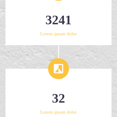
3
2
4
1
Lorem ipsum dolor


3
2
Lorem ipsum dolor