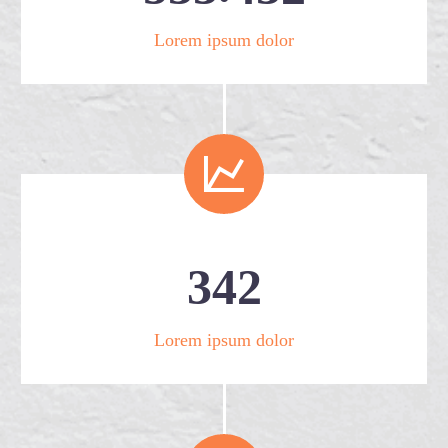
Lorem ipsum dolor


3
4
2
Lorem ipsum dolor