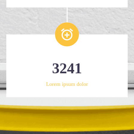


3
2
4
1
Lorem ipsum dolor