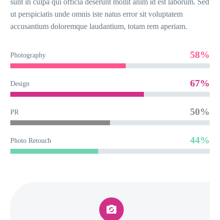
sunt in culpa qui officia deserunt mollit anim id est laborum. Sed
ut perspiciatis unde omnis iste natus error sit voluptatem
accusantium doloremque laudantium, totam rem aperiam.
58%
Photography
67%
Design
50%
PR
44%
Photo Retouch

