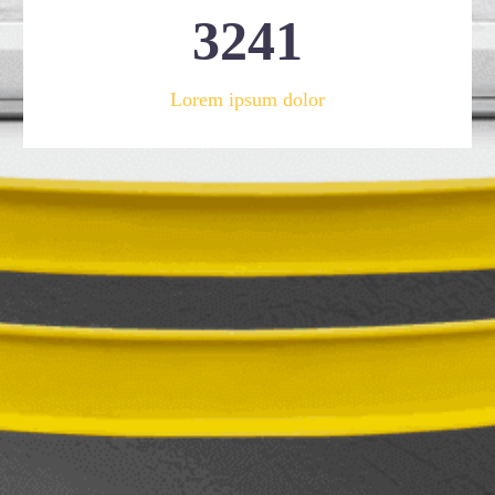
3
2
4
1
Lorem ipsum dolor