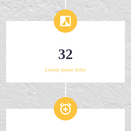


3
2
Lorem ipsum dolor

