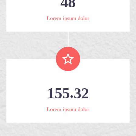
4
8
Lorem ipsum dolor


.
1
5
5
3
2
Lorem ipsum dolor