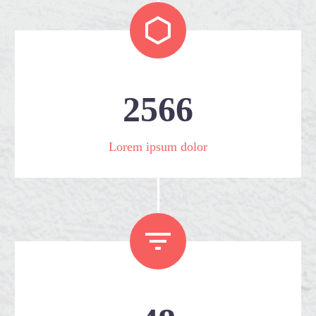


2
5
6
6
Lorem ipsum dolor

